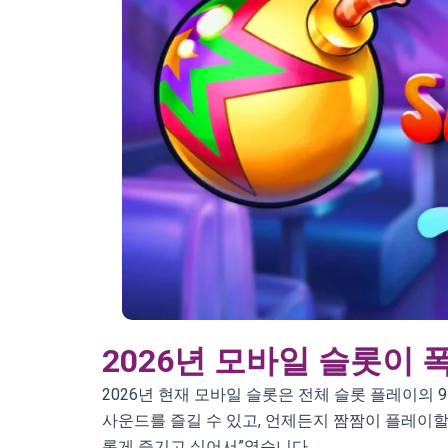
2026년 모바일 슬롯이
2026년 현재 모바일 슬롯은 전체 슬롯 플레이의
사운드를 즐길 수 있고, 언제든지 짬짬이 플레이할 
롭게 즐기고 싶어서”였습니다.