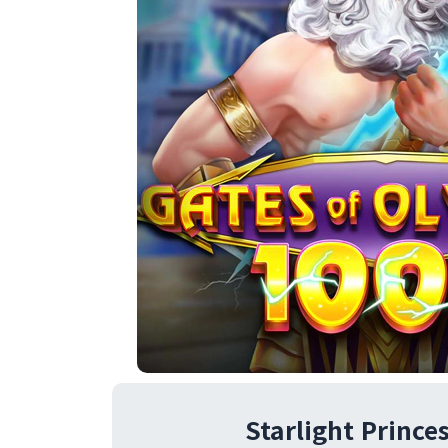
Starlight Prince