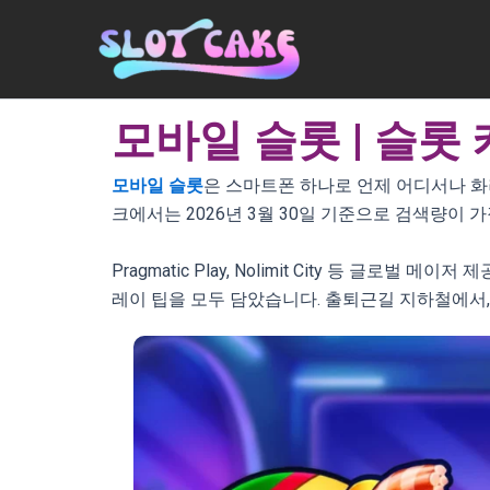
콘
텐
츠
로
모바일 슬롯 | 슬롯
건
너
뛰
모바일 슬롯
은 스마트폰 하나로 언제 어디서나 화
기
크에서는 2026년 3월 30일 기준으로 검색량이 
Pragmatic Play, Nolimit City 등 
레이 팁을 모두 담았습니다. 출퇴근길 지하철에서,