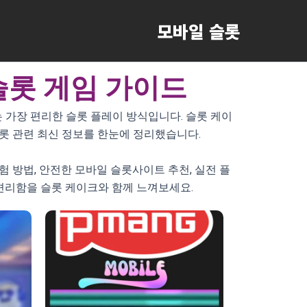
모바일 슬롯
 슬롯 게임 가이드
 가장 편리한 슬롯 플레이 방식입니다. 슬롯 케이
 슬롯 관련 최신 정보를 한눈에 정리했습니다.
료 체험 방법, 안전한 모바일 슬롯사이트 추천, 실전 플
 편리함을 슬롯 케이크와 함께 느껴보세요.