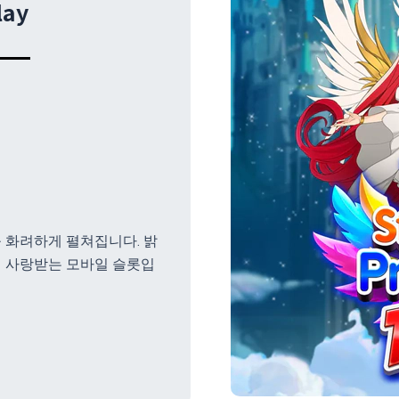
lay
 화려하게 펼쳐집니다. 밝
히 사랑받는 모바일 슬롯입