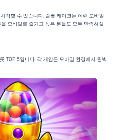
시작할 수 있습니다. 슬롯 케이크는 이런 모바일
롯을 모바일로 즐기고 싶은 분들도 모두 만족하실
 TOP 5입니다. 각 게임은 모바일 환경에서 완벽