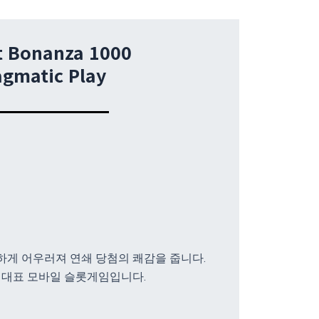
 Bonanza 1000
agmatic Play
하게 어우러져 연쇄 당첨의 쾌감을 줍니다.
 대표 모바일 슬롯게임입니다.