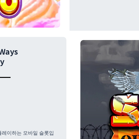
xWays
ty
 플레이하는 모바일 슬롯입